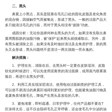
二、黑头
鼻翼上小黑点，其实是阻塞在毛孔口处的固化皮脂及老化角质
的混合物，因接触空气而被氧化，形成了黑头。一般的洁面产品大
多只能清洁毛孔的污垢，而对于黑头却没有“拔除”功效。
成因分析：无论你选择何种去黑头的方式，如果没有先取出鼻
翼周围肌肤的油脂污物，被“保护”起来黑头就很难取出。另外，原
有黑头被清除之后，如果没有及时做好清洁及去角质护理，新的黑
头又会形成，黑头问题绝不是清洁一两次就能一劳永逸的。
解决措施：
1、护理在先，清除在后。去黑头时一定要在皮肤湿润、皮脂
软化的时候进行，可以先使用泥膏类的清洁面膜，或用蒸汽喷雾蒸
脸后，再进行去黑头护理。
2、利用工具实现深层清洁。使用电动洁面刷类的护理工具，
可以使不易清洁的鼻翼区域得到更好的护理。也能避免油脂污物及
老废角质堵塞毛孔，降低产生黑头及发痘的几率。
3、避免堵塞，即时疏通。日常护理中，任何产品都不要在T
区涂得太后，这不仅会阻碍毛孔正常呼吸，还会使毛孔中分泌的油