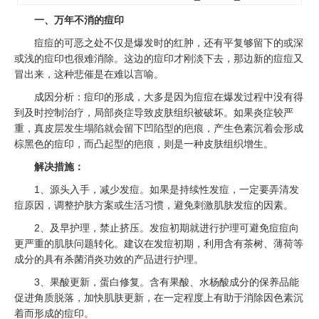
一、万年不消的痘印
痘痘的可恶之处不仅是爆发时的红肿，还有平复够留下的或深
或浅的痘印也很难消除。这边的痘印才刚淡下去，那边新的痘痘又
冒出来，这种悲催是在难以言喻。
成因分析：痘印的形成，大多是因为痘痘在爆发过程中没有得
到及时控制治疗，局部炎症导致皮肤组织被破坏。如果炎症较严
重，真皮层发生塌陷就会留下凹陷型的疤痕，产生色素沉着会形成
棕黑色的痘印，而凸起型的疤痕，则是一种皮肤组织增生。
解决措施：
1、源头入手，减少发痘。如果是持续性发痘，一定要弄清发
痘原因，调整护肤方案或生活习惯，避免刺激肌肤发痘的因素。
2、及早护理，禁止挤压。发痘初期就进行护理可避免痘痘向
更严重的肌肤问题转化。建议在发痘初期，利用含有茶树、薄荷等
成分的具有杀菌消炎功效的产品进行护理。
3、果酸更新，蛋白修复。含有果酸、水杨酸成分的保养品能
促进角质脱落，加快肌肤更新，在一定程度上有助于消除因色素沉
着而形成的痘印。