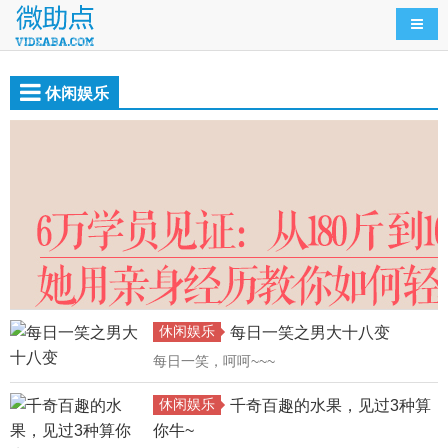
导航
休闲娱乐
休闲娱乐
每日一笑之男大十八变
每日一笑，呵呵~~~
休闲娱乐
千奇百趣的水果，见过3种算
你牛~