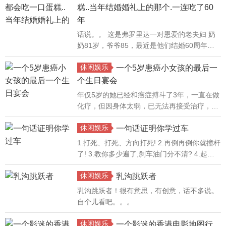
造成你早衰的罪魁祸首，所以睡觉时的一些加
糕..当年结婚婚礼上的那个.一连吃了60
速衰老的生活习惯我们一定要改掉。
年
话说。。 这是弗罗里达一对恩爱的老夫妇 奶
奶81岁，爷爷85，最近是他们结婚60周年纪
念日。 每一年， 他们庆祝的方式和大多数夫
休闲娱乐
妇一样，就是吃蛋糕。 只不过， 他们吃的蛋
一个5岁患癌小女孩的最后一
糕。。。
个生日宴会
年仅5岁的她已经和癌症搏斗了3年，一直在做
化疗，但因身体太弱，已无法再接受治疗，最
近她度过了最后的生日会。
休闲娱乐
一句话证明你学过车
1.打死、打死、方向打死! 2.再倒再倒你就撞杆
了! 3.教你多少遍了,刹车油门分不清? 4.起步
的时候你能不能慢点? 5...
休闲娱乐
乳沟跳跃者
乳沟跳跃者！很有意思，有创意，话不多说。
自个儿看吧。。。
休闲娱乐
一个影迷的香港电影地图行