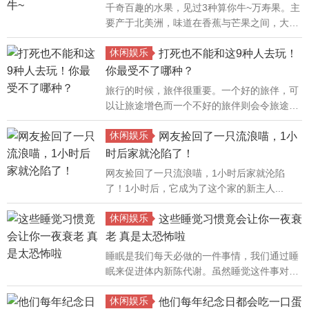
千奇百趣的水果，见过3种算你牛~万寿果。主
要产于北美洲，味道在香蕉与芒果之间，大家
脑补一下吧......
休闲娱乐
打死也不能和这9种人去玩！
你最受不了哪种？
旅行的时候，旅伴很重要。一个好的旅伴，可
以让旅途增色而一个不好的旅伴则会令旅途失
色。一起旅行需要互相包容，有人分担住宿费
休闲娱乐
用、有人帮你找路看地图、吃餐厅可以边吃边
网友捡回了一只流浪喵，1小
聊……所以你也要忍受对方与你不同的生活习
时后家就沦陷了！
惯。以下这些情形你最忍受不了哪一种呢？
网友捡回了一只流浪喵，1小时后家就沦陷
了！1小时后，它成为了这个家的新主人...
休闲娱乐
这些睡觉习惯竟会让你一夜衰
老 真是太恐怖啦
睡眠是我们每天必做的一件事情，我们通过睡
眠来促进体内新陈代谢。虽然睡觉这件事对于
我们来说应该就像吃饭一样的平常，可是你知
休闲娱乐
道吗?你平时不注意的一些睡眠习惯或许就是
他们每年纪念日都会吃一口蛋