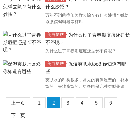
什么妙招？
万年不消的痘印怎样去除？有什么妙招？微助
点微信编辑器素材库
美白护肤
为什么过了青春期痘痘还是长
不停呢？
为什么过了青春期痘痘还是长不停呢？
美白护肤
保湿爽肤水top3 你知道有哪
些
爽肤水的种类很多，常见的有保湿型的，补水
型的，去油脂型的。更多的是几种类型兼顾的
综合型的。而保湿型的在市面上是相当于流行
的一款，这主要是保湿型的产品既适合油性皮
上一页
1
2
3
4
5
6
肤的补水，也适合干性皮肤的保湿......
下一页